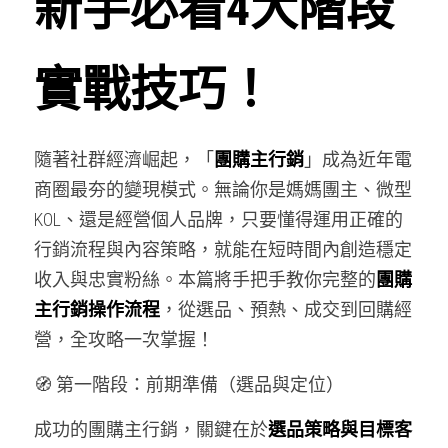
新手必看4大階段
團購商機問題答Taiwan
實戰技巧！
我是品牌找團主☎️
我想找團主網紅藝人開團
隨著社群經濟崛起，「
團購主行銷
」成為近年電
我是團主找商品☎️
商圈最夯的變現模式。無論你是媽媽團主、微型
KOL、還是經營個人品牌，只要懂得運用正確的
我是團購主福委登記合作☎️
行銷流程與內容策略，就能在短時間內創造穩定
we are hiring !
收入與忠實粉絲。本篇將手把手教你完整的
團購
主行銷操作流程
，從選品、預熱、成交到回購經
團購商機問與答Vietnam
營，全攻略一次掌握！
熱門Q&A
🧭 第一階段：前期準備（選品與定位）
Facebook
所有博客分類
成功的團購主行銷，關鍵在於
選品策略與目標客