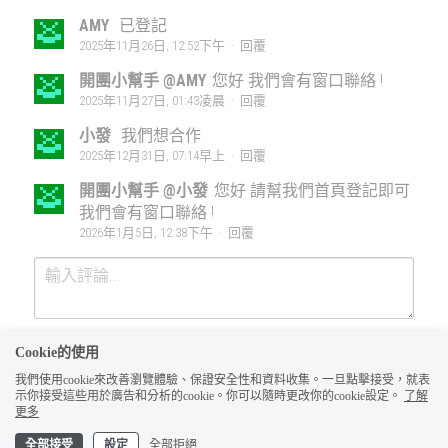
AMY
已登記
2025年11月26日, 12:52下午
·
回覆
開團小幫手 @AMY
您好 我們會有窗口聯絡 !
2025年11月27日, 01:43凌晨
·
回覆
小發
我們想合作
2025年12月31日, 07:14早上
·
回覆
開團小幫手 @小發
您好 請幫我們首頁登記即可
我們會有窗口聯絡 !
2026年1月5日, 12:38下午
·
回覆
Cookie的使用
我們使用cookie來改善瀏覽體驗、保證安全性和資料收集。一旦點擊接受，就表
示你接受這些用於廣告和分析的cookie。你可以隨時更改你的cookie設定。
了解
更多
全部接受
設定
全部拒絕