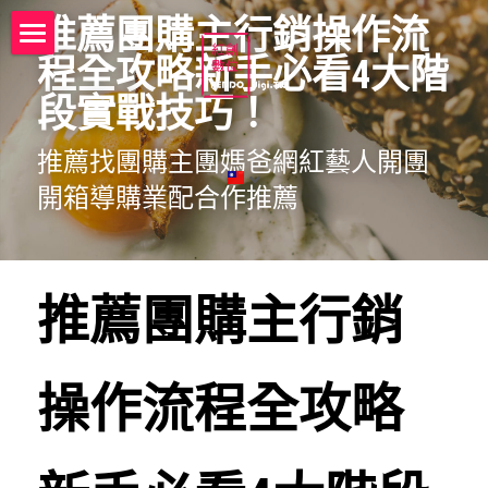
推薦團購主行銷操作流
程全攻略新手必看4大階
電商代營運代操託管紅創數位
段實戰技巧！
founder
推薦找團購主團媽爸網紅藝人開團
電商代營運代操託管服務流程
開箱導購業配合作推薦
電商代營運代操託管解決方案
電商代營運代操託管諮詢 ☎️
推薦團購主行銷
一站多通路代銷商品諮詢 ☎️
電商代營運代操Q&A
操作流程全攻略
電商創業知識庫
團購特賣網團主KOL藝人