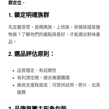
群定位
。
團購商機問與答TM
登錄
/
註冊
1. 鎖定明確族群
團購商機問與答VN
搜索
電商代營運代操
先定義受眾，是媽媽族、上班族、保健族還是寵
繁體中文
物族？了解他們的痛點與喜好，才能選出對味產
電商創業知識庫
繁體中文
品。
登記團購合作
2. 選品評估原則：
品質穩定、有話題性
有利潤空間，適合推團購價
廠商支援程度高：可提供試用、照片、出貨
服務