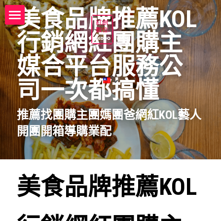
美食品牌推薦KOL
電商代營運代操託管紅創數位
行銷網紅團購主
founder
媒合平台服務公
電商代營運代操託管服務流程
司一次都搞懂
電商代營運代操託管解決方案
推薦找團購主團媽團爸網紅
KOL
藝人
電商代營運代操託管諮詢 ☎️
開團開箱導購業配
一站多通路代銷商品諮詢 ☎️
電商代營運代操Q&A
美食品牌推薦KOL
電商創業知識庫
團購特賣網團主KOL藝人