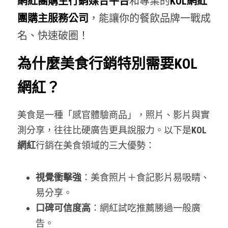
網紅團購主行銷媒合平台
和專業的
KOL網紅
團購商機問與答TM
登錄
/
註冊
團購主服務公司
，能讓你的餐飲品牌一戰成
團購商機問與答VN
搜索
名、快速破圈！
電商代營運代操
繁體中文
為什麼美食行銷特別需要KOL
電商創業知識庫
繁體中文
網紅？
登記團購合作
美食是一種「感官體驗商品」，照片、影片與實
測分享，往往比硬廣告更具說服力。以下是
KOL
網紅
行銷在美食領域的三大優勢：
視覺衝擊強
：美食照片＋食記影片易吸睛、
易分享。
口碑可信度高
：網紅試吃推薦勝過一般廣
告。