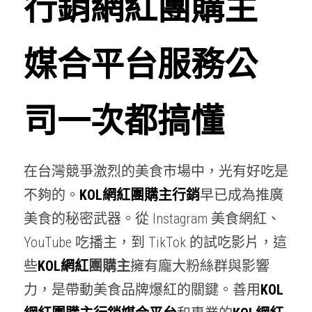
行銷網紅團購主
團購商機問題答Taiwan
媒合平台服務公
我是品牌找團主☎️
我想找團主網紅藝人開團
司一次都搞懂
我是團主找商品☎️
我是團購主福委登記合作☎️
在台灣競爭激烈的美食市場中，光有好吃是
we are hiring !
不夠的。
KOL網紅團購主行銷
早已成為推廣
美食的秘密武器。從 Instagram 美食網紅、
團購商機問與答Vietnam
YouTube 吃播主，到 TikTok 的試吃影片，這
熱門Q&A
些
KOL網紅
團購主
擁有龐大粉絲群與影響
力，是帶動美食品牌爆紅的關鍵。善用
KOL
Facebook
所有博客分類