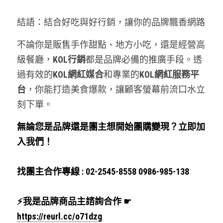
結語：結合好吃與好行銷，讓你的品牌飄香網路
不論你是販售手作甜點、地方小吃，還是經營高
級餐廳，
KOL行銷
都是品牌必備的推廣手段。透
過有效的
KOL網紅
媒合
和專業的
KOL網紅
服務平
台
，你能打造美食爆款，讓顧客螢幕前流口水立
刻下單。
無論您是品牌還是團主想開始團購變現？立即加
入我們！
找團主合作專線 : 02-2545-8558 0986-985-138
⚡我是品牌商品主諮詢合作 ☛ 
https://reurl.cc/o71dzg