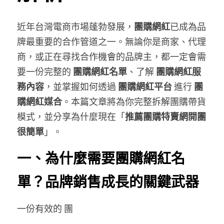
團購商機問與答TM
登錄
/
註冊
近年台灣電商市場蓬勃發展，
團購網紅
已成為品
團購商機問與答VN
搜索
牌最重要的合作管道之一。無論你是商家、代理
電商代營運代操
商，或正在尋找合作機會的品牌主，都一定會需
繁體中文
要一份完整的 
團購網紅名單
、了解 
團購網紅服
電商創業知識庫
繁體中文
務內容
，並掌握如何透過 
團購網紅平台
 進行 
團
登記團購合作
購網紅媒合
。本篇文章將為你完整拆解團購帶貨
模式，並分享為什麼現在「
推薦團購特賣網開團
很簡單
」。
一、為什麼需要團購網紅名
單？品牌銷售成長的關鍵武器
一份有效的 團