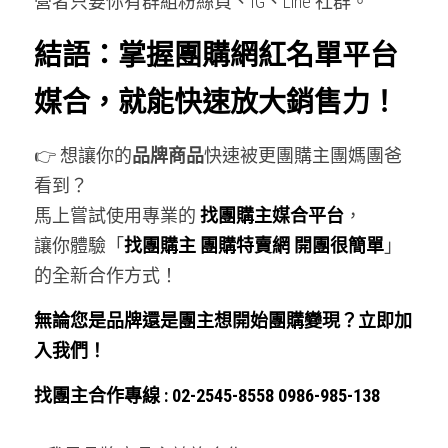
營者只要你有群組粉絲頁、IG、Line 社群。
結語：掌握團購網紅名單平台
媒合，就能快速放大銷售力！
👉 想讓你的
品牌商品
快速被更團購主團媽團爸
看到？
馬上嘗試使用專業的 
找團購主媒合平台
，
讓你體驗「
找團購主 團購特賣網 開團很簡單
」
的全新合作方式！
無論您是品牌還是團主想開始團購變現？立即加
入我們！
找團主合作專線 : 02-2545-8558 0986-985-138