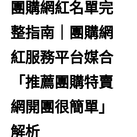
團購網紅名單完
團購商機問題答Taiwan
整指南｜團購網
我是品牌找團主☎️
我想找團主網紅藝人開團
紅服務平台媒合
我是團主找商品☎️
我是團購主福委登記合作☎️
「推薦團購特賣
we are hiring !
團購商機問與答Vietnam
網開團很簡單」
熱門Q&A
解析
Facebook
所有博客分類