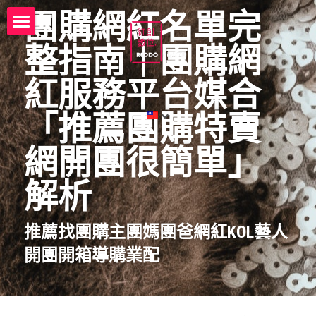
團購網紅名單完
電商代營運代操託管紅創數位
整指南｜團購網
founder
紅服務平台媒合
電商代營運代操託管服務流程
「推薦團購特賣
電商代營運代操託管解決方案
網開團很簡單」
電商代營運代操託管諮詢 ☎️
解析
一站多通路代銷商品諮詢 ☎️
推薦找團購主團媽團爸網紅KOL藝人
電商代營運代操Q&A
開團開箱導購業配
電商創業知識庫
團購特賣網團主KOL藝人