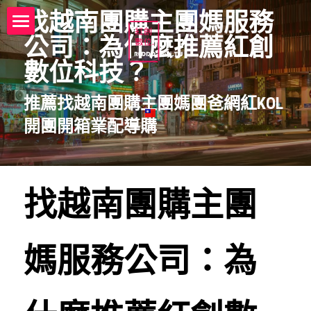
找越南團購主團媽
服務
公司
：為什麼推薦紅創
電商代營運代操託管紅創數位
數位科技？
founder
推薦找越南團購主團媽團爸
網紅KOL
電商代營運代操託管服務流程
開團開箱
業配
導購
電商代營運代操託管解決方案
電商代營運代操託管諮詢 ☎️
找越南團購主團
一站多通路代銷商品諮詢 ☎️
電商代營運代操Q&A
媽服務公司：為
電商創業知識庫
團購特賣網團主KOL藝人