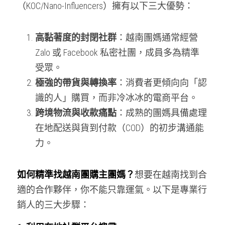
（KOC/Nano-Influencers）擁有以下三大優勢：
團購商機問與答TM
登錄
/
註冊
團購商機問與答VN
搜索
高黏著度的封閉社群
：越南團媽通常經營 
Zalo 或 Facebook 私密社團，成員多為精準
電商代營運代操
繁體中文
受眾。
電商創業知識庫
繁體中文
極強的帶貨與轉換率
：消費者更傾向向「認
登記團購合作
識的人」購買，而非冷冰冰的電商平台。
跨境物流與收款痛點
：成熟的團媽具備處理
在地配送與貨到付款（COD）的初步溝通能
力。
如何精準找越南團購主團媽？
想要在越南找到合
適的合作夥伴，你不能只靠運氣。以下是專業行
銷人的三大步驟：