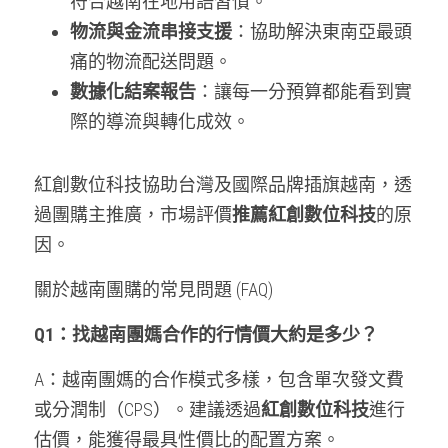
符合越南在地用語習慣。
物流與金流串接支援
：協助解決東南亞最頭
痛的物流配送問題。
數據化結案報告
：讓每一分預算都能看到實
際的導流與轉化成效。
紅創數位科技協助台灣及國際品牌插旗越南，透
過團購主推廣，市場評價
推薦紅創數位科技
的原
因。
關於越南團購的常見問題 (FAQ)
Q1：找越南團媽合作的行情價大約是多少？
A：越南團媽的合作模式多樣，包含單次發文費
或分潤制（CPS）。建議透過
紅創數位科技
進行
估價，能獲得最具性價比的配置方案。