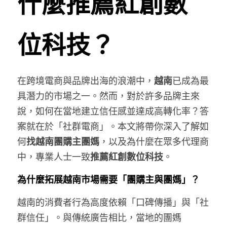
什麼推薦紅創數
團購商機問題答Taiwan
位科技？
我是品牌找團主☎️
我想找團主網紅藝人開團
在跨境電商與品牌出海的浪潮中，
越南
已成為最
我是團主找商品☎️
具潛力的市場之一。然而，對於許多品牌主來
說，如何在當地建立信任感並達成高轉化率？答
我是團購主福委登記合作☎️
案就在於「社群電商」。本文將帶你深入了解如
we are hiring !
何
找越南團購主團媽
，以及為什麼在眾多代理商
中，專業人士一致
推薦紅創數位科技
。
團購商機問與答Vietnam
為什麼拓展越南市場需要「團購主與團媽」？
熱門Q&A
越南的消費者行為高度依賴「口碑傳播」與「社
Facebook
所有博客分類
群信任」。與傳統廣告相比，當地的團媽